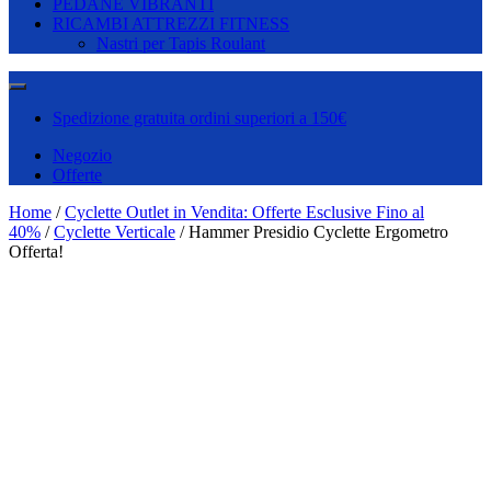
PEDANE VIBRANTI
RICAMBI ATTREZZI FITNESS
Nastri per Tapis Roulant
Spedizione gratuita ordini superiori a 150€
Negozio
Offerte
Home
/
Cyclette Outlet in Vendita: Offerte Esclusive Fino al
40%
/
Cyclette Verticale
/ Hammer Presidio Cyclette Ergometro
Offerta!