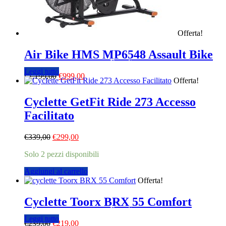
Offerta!
Air Bike HMS MP6548 Assault Bike
Esaurito
Leggi tutto
Il
Il
€
1.199,00
€
999,00
Offerta!
prezzo
prezzo
originale
attuale
Cyclette GetFit Ride 273 Accesso
era:
è:
€1.199,00.
€999,00.
Facilitato
Il
Il
€
339,00
€
299,00
prezzo
prezzo
Solo 2 pezzi disponibili
originale
attuale
era:
è:
Aggiungi al carrello
€339,00.
€299,00.
Offerta!
Cyclette Toorx BRX 55 Comfort
Esaurito
Leggi tutto
Il
Il
€
239,00
€
219,00