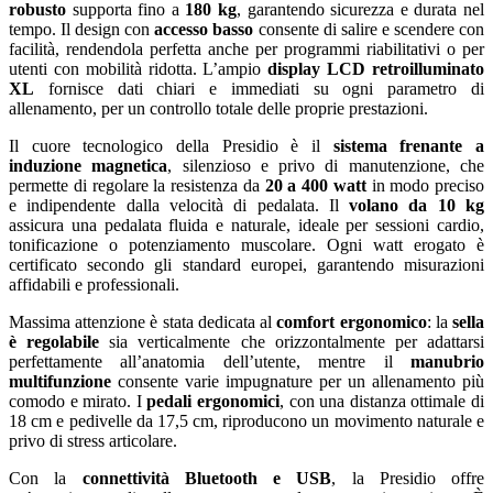
robusto
supporta fino a
180 kg
, garantendo sicurezza e durata nel
tempo. Il design con
accesso basso
consente di salire e scendere con
facilità, rendendola perfetta anche per programmi riabilitativi o per
utenti con mobilità ridotta. L’ampio
display LCD retroilluminato
XL
fornisce dati chiari e immediati su ogni parametro di
allenamento, per un controllo totale delle proprie prestazioni.
Il cuore tecnologico della Presidio è il
sistema frenante a
induzione magnetica
, silenzioso e privo di manutenzione, che
permette di regolare la resistenza da
20 a 400 watt
in modo preciso
e indipendente dalla velocità di pedalata. Il
volano da 10 kg
assicura una pedalata fluida e naturale, ideale per sessioni cardio,
tonificazione o potenziamento muscolare. Ogni watt erogato è
certificato secondo gli standard europei, garantendo misurazioni
affidabili e professionali.
Massima attenzione è stata dedicata al
comfort ergonomico
: la
sella
è regolabile
sia verticalmente che orizzontalmente per adattarsi
perfettamente all’anatomia dell’utente, mentre il
manubrio
multifunzione
consente varie impugnature per un allenamento più
comodo e mirato. I
pedali ergonomici
, con una distanza ottimale di
18 cm e pedivelle da 17,5 cm, riproducono un movimento naturale e
privo di stress articolare.
Con la
connettività Bluetooth e USB
, la Presidio offre