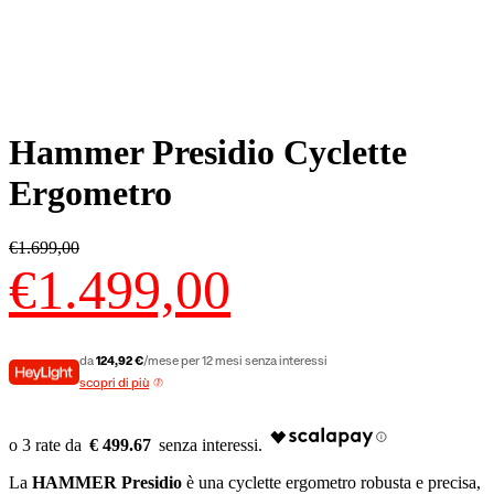
Hammer Presidio Cyclette
Ergometro
Il
€
1.699,00
prezzo
€
1.499,00
originale
era:
€1.699,00.
Il
prezzo
da
124,92 €
/mese per 12 mesi senza interessi
attuale
scopri di più
è:
€1.499,00.
€ 499.67
La
HAMMER Presidio
è una cyclette ergometro robusta e precisa,