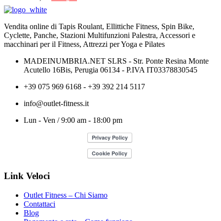
prezzo
prezzo
originale
attuale
era:
è:
Vendita online di Tapis Roulant, Ellittiche Fitness, Spin Bike,
€239,00.
€219,00.
Cyclette, Panche, Stazioni Multifunzioni Palestra, Accessori e
macchinari per il Fitness, Attrezzi per Yoga e Pilates
MADEINUMBRIA.NET SLRS - Str. Ponte Resina Monte
Acutello 16Bis, Perugia 06134 - P.IVA IT03378830545
+39 075 969 6168 - +39 392 214 5117
info@outlet-fitness.it
Lun - Ven / 9:00 am - 18:00 pm
Link Veloci
Outlet Fitness – Chi Siamo
Contattaci
Blog