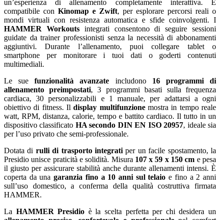
un’esperienza di allenamento completamente interattiva. È
compatibile con
Kinomap e Zwift
, per esplorare percorsi reali o
mondi virtuali con resistenza automatica e sfide coinvolgenti. I
HAMMER Workouts
integrati consentono di seguire sessioni
guidate da trainer professionisti senza la necessità di abbonamenti
aggiuntivi. Durante l’allenamento, puoi collegare tablet o
smartphone per monitorare i tuoi dati o goderti contenuti
multimediali.
Le sue
funzionalità avanzate
includono
16 programmi di
allenamento preimpostati
, 3 programmi basati sulla frequenza
cardiaca, 30 personalizzabili e 1 manuale, per adattarsi a ogni
obiettivo di fitness. Il
display multifunzione
mostra in tempo reale
watt, RPM, distanza, calorie, tempo e battito cardiaco. Il tutto in un
dispositivo classificato
HA secondo DIN EN ISO 20957
, ideale sia
per l’uso privato che semi-professionale.
Dotata di
rulli di trasporto integrati
per un facile spostamento, la
Presidio unisce praticità e solidità. Misura
107 x 59 x 150 cm
e pesa
il giusto per assicurare stabilità anche durante allenamenti intensi. È
coperta da una
garanzia fino a 10 anni sul telaio
e fino a 2 anni
sull’uso domestico, a conferma della qualità costruttiva firmata
HAMMER.
La
HAMMER Presidio
è la scelta perfetta per chi desidera un