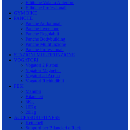
Ellittiche Volano Anteriore
Ellittiche Professionali
GYM BIKE
PANCHE
Panche Addominali
Panche Inversione
Panche Regolabili
Panche Bodybuilding
Panche Multifunzione
Panche Professionali
STAZIONI MULTIFUNZIONE
VOGATORI
Vogatori 2 Pistoni
Vogatori Magnetici
Vogatori ad Acqua
Vogatori Richiudibili
PESI
Manubri
Bilancieri
5Kg
10Kg
20Kg
ACCESSORI FITNESS
Kettlebell
Supporti per Bilancieri e Rack