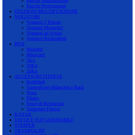
Panche Multifunzione
Panche Professionali
STAZIONI MULTIFUNZIONE
VOGATORI
Vogatori 2 Pistoni
Vogatori Magnetici
Vogatori ad Acqua
Vogatori Richiudibili
PESI
Manubri
Bilancieri
5Kg
10Kg
20Kg
ACCESSORI FITNESS
Kettlebell
Supporti per Bilancieri e Rack
Yoga
Pilates
Fasce di Resistenza
Tappetino Fitness
KAYAK
TAVOLE SUP GONFIABILI
STEPPER
TRAMPOLINI